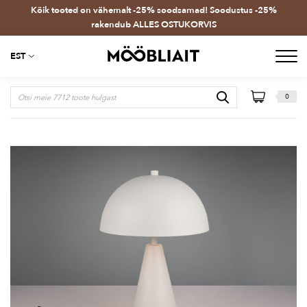
Kõik tooted on vähemalt -25% soodsamad! Soodustus -25%
rakendub ALLES OSTUKORVIS
EST
0