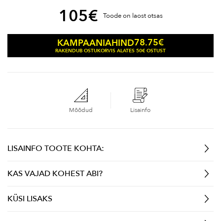
105
€
Toode on laost otsas
78.75
€
KAMPAANIAHIND
RAKENDUB OSTUKORVIS ALATES 50€ OSTUST
Mõõdud
Lisainfo
LISAINFO TOOTE KOHTA:
KAS VAJAD KOHEST ABI?
KÜSI LISAKS