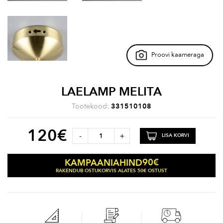
Proovi kaameraga
LAELAMP MELITA
Tootekood:
331510108
120
€
-
+
LISA KORVI
90
€
KAMPAANIAHIND
RAKENDUB OSTUKORVIS ALATES 50€ OSTUST