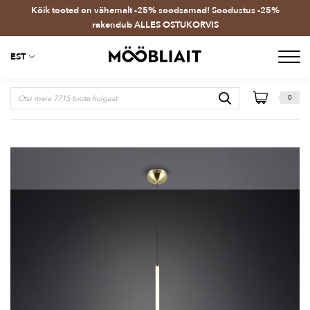
Kõik tooted on vähemalt -25% soodsamad! Soodustus -25%
rakendub ALLES OSTUKORVIS
EST
0