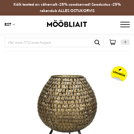
Kõik tooted on vähemalt -25% soodsamad! Soodustus -25%
rakendub ALLES OSTUKORVIS
EST
0