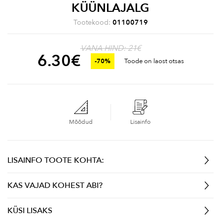
KÜÜNLAJALG
Tootekood:
01100719
VANA HIND: 21€
6.30
€
-70%
Toode on laost otsas
Mõõdud
Lisainfo
LISAINFO TOOTE KOHTA:
KAS VAJAD KOHEST ABI?
KÜSI LISAKS