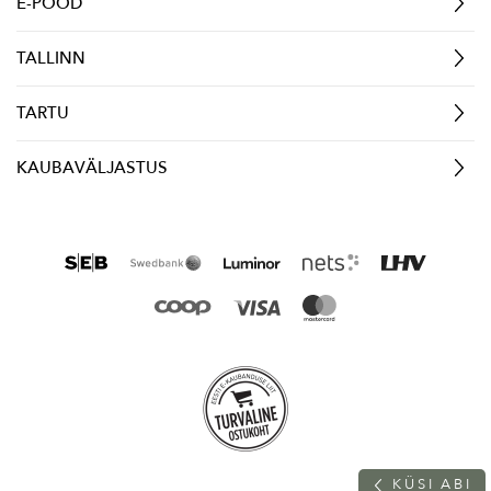
E-POOD
TALLINN
TARTU
KAUBAVÄLJASTUS
K
Ü
S
I
A
B
I