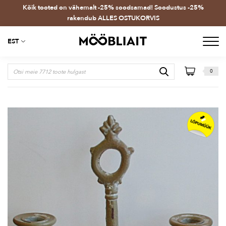
Kõik tooted on vähemalt -25% soodsamad! Soodustus -25%
rakendub ALLES OSTUKORVIS
EST
0