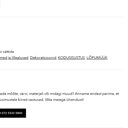
i sättida
med ja lillealused
,
Dekoratsioonid
,
KODUSISUSTUS
,
LÕPUMÜÜK
tada mõõte, värvi, materjali või midagi muud? Anname endast parima, et
üsimustele kiired vastused. Võta meiega ühendust!
 +372 5333 5800