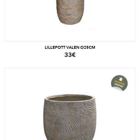
LILLEPOTT VALEN Ø25CM
33
€