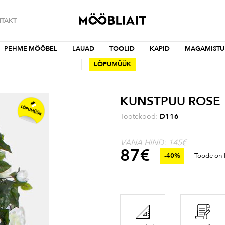
TAKT
PEHME MÖÖBEL
LAUAD
TOOLID
KAPID
MAGAMISTU
LÕPUMÜÜK
KUNSTPUU ROSE
Tootekood:
D116
VANA HIND: 145€
87
€
-40%
Toode on l