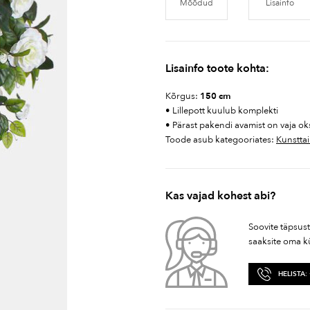
Mõõdud
Lisainfo
Lisainfo toote kohta:
Kõrgus:
150 cm
• Lillepott kuulub komplekti
• Pärast pakendi avamist on vaja oks
Toode asub kategooriates:
Kunsttai
Kas vajad kohest abi?
Soovite täpsus
saaksite oma k
HELISTA: