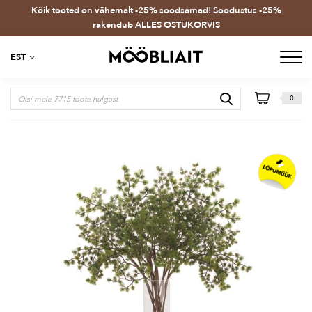
Kõik tooted on vähemalt -25% soodsamad! Soodustus -25%
rakendub ALLES OSTUKORVIS
EST
0