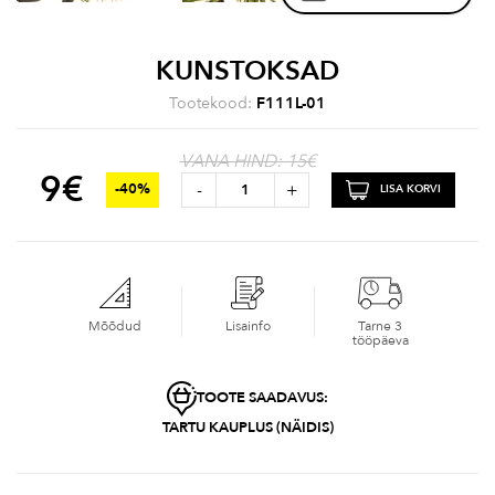
KUNSTOKSAD
Tootekood:
F111L-01
VANA HIND: 15€
9
€
-
+
-40%
LISA KORVI
Mõõdud
Lisainfo
Tarne 3
tööpäeva
TOOTE SAADAVUS:
TARTU KAUPLUS (NÄIDIS)