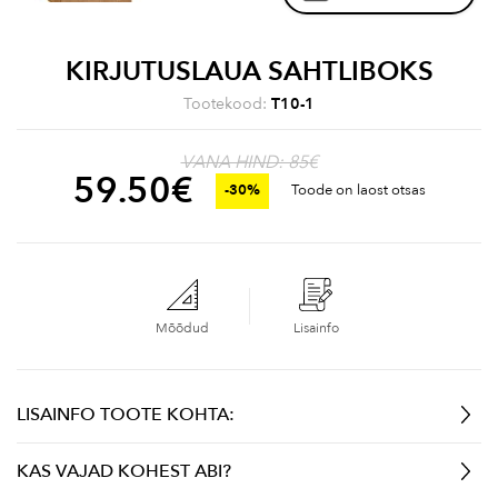
KIRJUTUSLAUA SAHTLIBOKS
Tootekood:
T10-1
VANA HIND: 85€
59.50
€
-30%
Toode on laost otsas
Mõõdud
Lisainfo
LISAINFO TOOTE KOHTA:
KAS VAJAD KOHEST ABI?