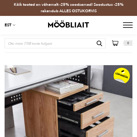
Kõik tooted on vähemalt -25% soodsamad! Soodustus -25%
rakendub ALLES OSTUKORVIS
EST
0