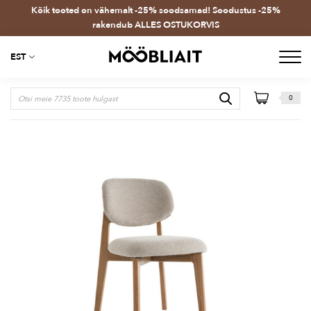
Kõik tooted on vähemalt -25% soodsamad! Soodustus -25%
rakendub ALLES OSTUKORVIS
EST
0