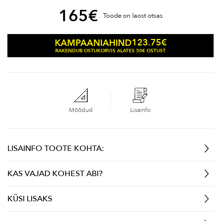
165
€
Toode on laost otsas
123.75
€
KAMPAANIAHIND
RAKENDUB OSTUKORVIS ALATES 50€ OSTUST
Mõõdud
Lisainfo
LISAINFO TOOTE KOHTA:
KAS VAJAD KOHEST ABI?
KÜSI LISAKS