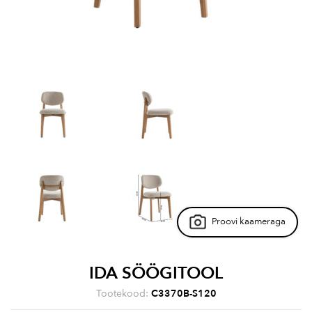
Proovi kaameraga
IDA SÖÖGITOOL
Tootekood:
C3370B-S120