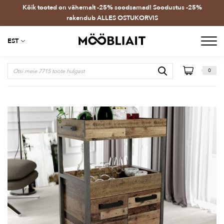
Kõik tooted on vähemalt -25% soodsamad! Soodustus -25%
rakendub ALLES OSTUKORVIS
EST
0