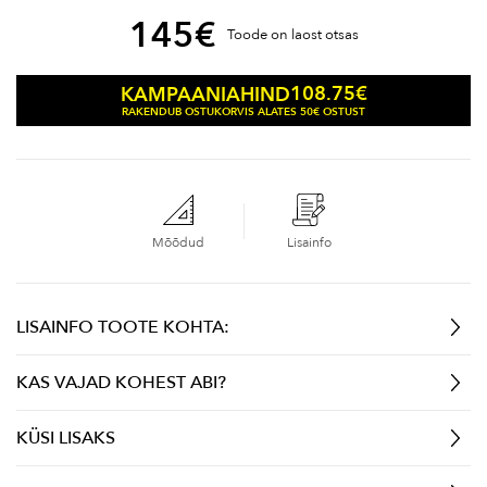
145
€
Toode on laost otsas
108.75
€
KAMPAANIAHIND
RAKENDUB OSTUKORVIS ALATES 50€ OSTUST
Mõõdud
Lisainfo
LISAINFO TOOTE KOHTA:
KAS VAJAD KOHEST ABI?
KÜSI LISAKS