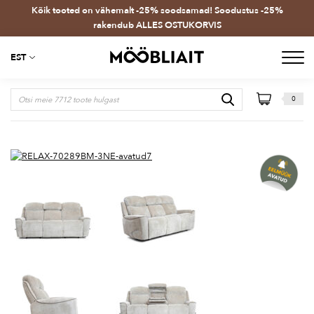
Kõik tooted on vähemalt -25% soodsamad! Soodustus -25%
rakendub ALLES OSTUKORVIS
EST
0