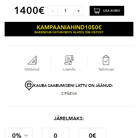
1400
€
-
+
LISA KORVI
1050
€
KAMPAANIAHIND
RAKENDUB OSTUKORVIS ALATES 50€ OSTUST
Mõõdud
Lisainfo
Tellimisel
KAUBA SAABUMISENI LATTU ON JÄÄNUD:
2 PÄEVA
JÄRELMAKS:
0%
0
0€