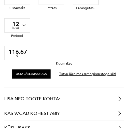
Sissemaks
Intress
Lepingutasu
12
kuud
Periood
116.67
€
Kuumakse
Tutvu järelmaksutingimustega siit!
OSTA JÄRELMAKSUGA
LISAINFO TOOTE KOHTA:
KAS VAJAD KOHEST ABI?