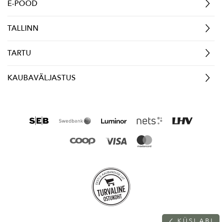
E-POOD
TALLINN
TARTU
KAUBAVÄLJASTUS
K
Ü
S
I
A
B
I