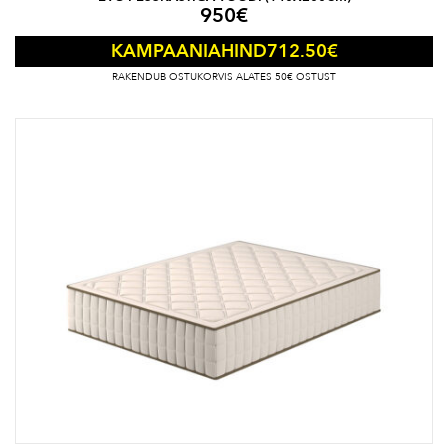
950
€
712.50
€
KAMPAANIAHIND
RAKENDUB OSTUKORVIS ALATES 50€ OSTUST