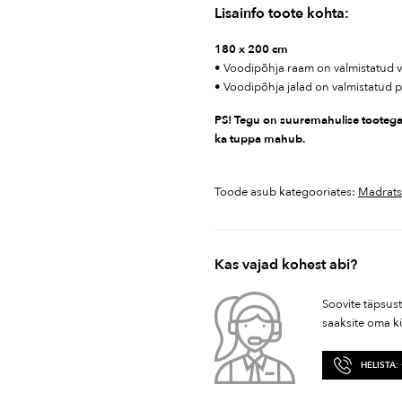
Lisainfo toote kohta:
180 x 200 cm
• Voodipõhja raam on valmistatud 
• Voodipõhja jalad on valmistatud p
PS! Tegu on suuremahulise tootega 
ka tuppa mahub.
Toode asub kategooriates:
Madrats
Kas vajad kohest abi?
Soovite täpsus
saaksite oma k
HELISTA: