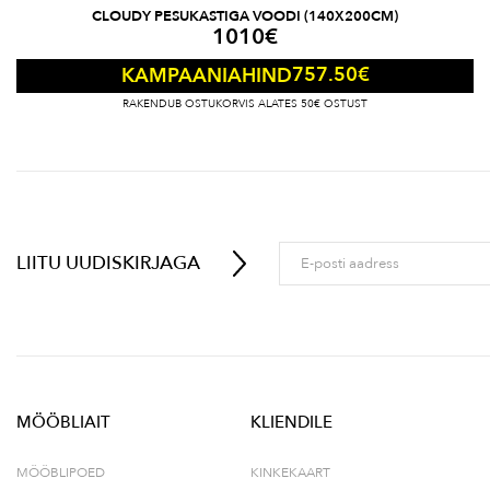
CLOUDY PESUKASTIGA VOODI (140X200CM)
1010
€
757.50
€
KAMPAANIAHIND
RAKENDUB OSTUKORVIS ALATES 50€ OSTUST
LIITU UUDISKIRJAGA
MÖÖBLIAIT
KLIENDILE
MÖÖBLIPOED
KINKEKAART