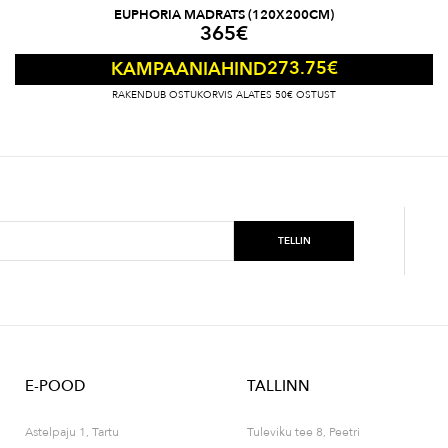
EUPHORIA MADRATS (120X200CM)
365
€
273.75
€
KAMPAANIAHIND
RAKENDUB OSTUKORVIS ALATES 50€ OSTUST
E-POOD
TALLINN
Astelpaju 1, Tartu
Tuleviku tee 8, Peetri