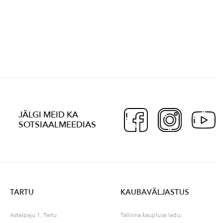
JÄLGI MEID KA
SOTSIAALMEEDIAS
TARTU
KAUBAVÄLJASTUS
Astelpaju 1, Tartu
Tallinna kaupluse ladu: