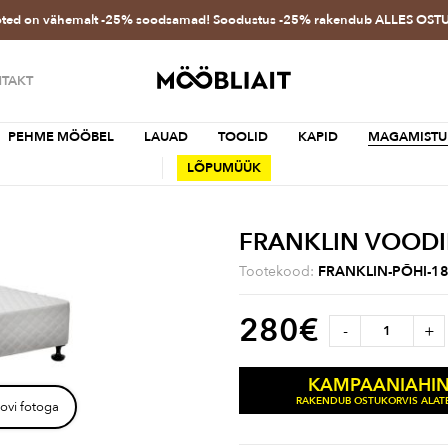
oted on vähemalt -25% soodsamad! Soodustus -25% rakendub ALLES OS
TAKT
PEHME MÖÖBEL
LAUAD
TOOLID
KAPID
MAGAMISTU
LÕPUMÜÜK
FRANKLIN VOODI
Tootekood:
FRANKLIN-PÕHI-1
280
€
-
+
KAMPAANIAHI
RAKENDUB OSTUKORVIS ALATE
ovi fotoga