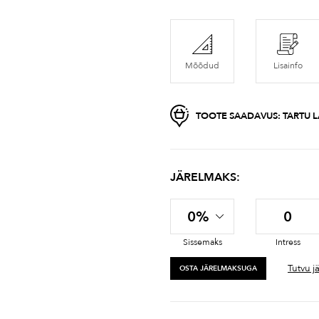
Mõõdud
Lisainfo
TOOTE SAADAVUS:
TARTU 
JÄRELMAKS:
0%
0
Sissemaks
Intress
Tutvu j
OSTA JÄRELMAKSUGA