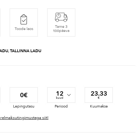
Tarne 3
Toode laos
tööpäeva
LADU, TALLINNA LADU
12
23.33
0€
kuud
€
Lepingutasu
Periood
Kuumakse
ärelmaksutingimustega siit!