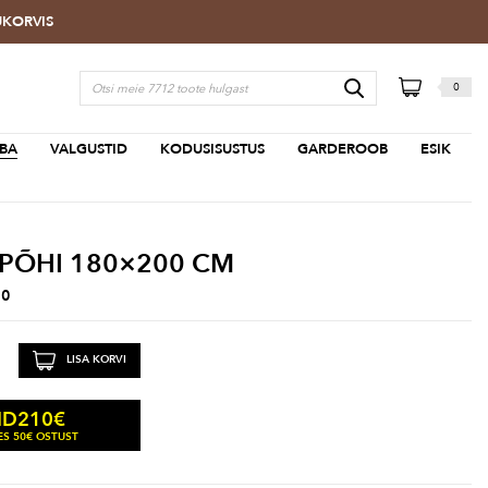
TUKORVIS
0
BA
VALGUSTID
KODUSISUSTUS
GARDEROOB
ESIK
PÕHI 180×200 CM
80
LISA KORVI
210
€
ND
S 50€ OSTUST