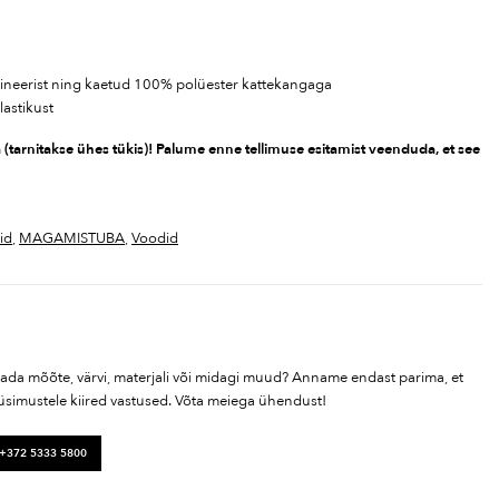
vineerist ning kaetud 100% polüester kattekangaga
lastikust
(tarnitakse ühes tükis)! Palume enne tellimuse esitamist veenduda, et see
id
,
MAGAMISTUBA
,
Voodid
tada mõõte, värvi, materjali või midagi muud? Anname endast parima, et
üsimustele kiired vastused. Võta meiega ühendust!
 +372 5333 5800