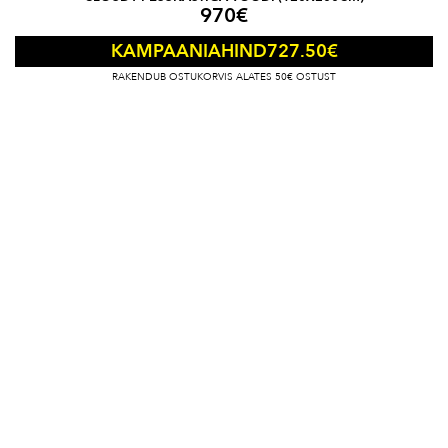
970
€
727.50
€
KAMPAANIAHIND
RAKENDUB OSTUKORVIS ALATES 50€ OSTUST