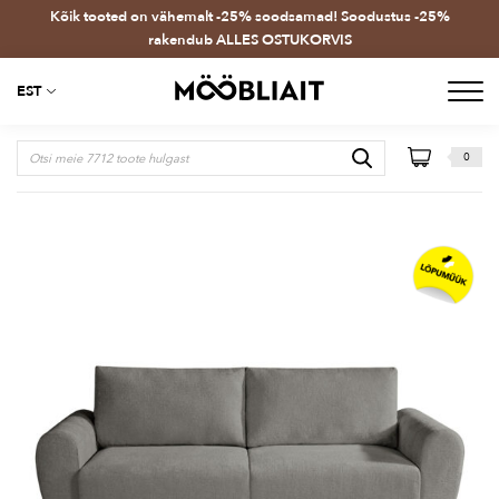
Kõik tooted on vähemalt -25% soodsamad! Soodustus -25%
rakendub ALLES OSTUKORVIS
EST
0