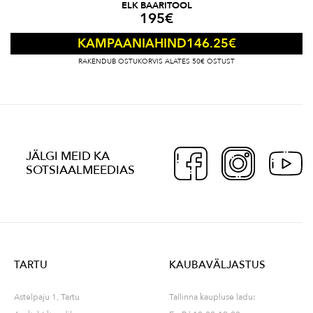
ELK BAARITOOL
195
€
146.25
€
KAMPAANIAHIND
RAKENDUB OSTUKORVIS ALATES 50€ OSTUST
JÄLGI MEID KA
SOTSIAALMEEDIAS
TARTU
KAUBAVÄLJASTUS
Astelpaju 1, Tartu
Tallinna kaupluse ladu: