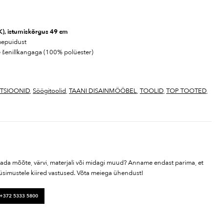
(K), istumiskõrgus 49 cm
mepuidust
e šenillkangaga (100% polüester)
TSIOONID
,
Söögitoolid
,
TAANI DISAINMÖÖBEL
,
TOOLID
,
TOP TOOTED
,
tada mõõte, värvi, materjali või midagi muud? Anname endast parima, et
üsimustele kiired vastused. Võta meiega ühendust!
 +372 5333 5800