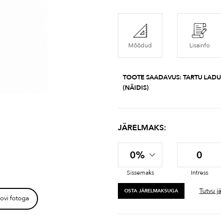
Mõõdud
Lisainfo
TOOTE SAADAVUS:
TARTU LADU
(NÄIDIS)
JÄRELMAKS:
0%
0
Sissemaks
Intress
Tutvu j
OSTA JÄRELMAKSUGA
ovi fotoga