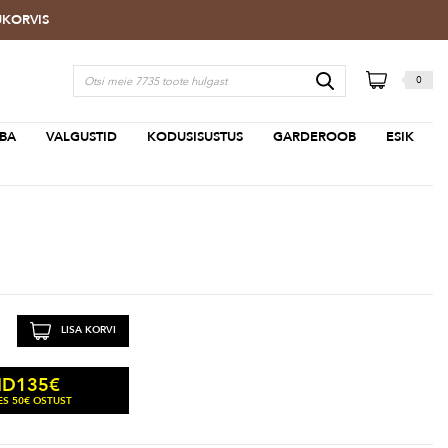
TUKORVIS
0
BA
VALGUSTID
KODUSISUSTUS
GARDEROOB
ESIK
LISA KORVI
135
€
ND
S 50€ OSTUST