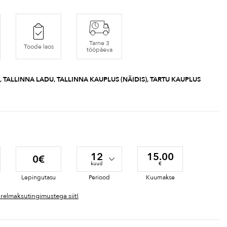
Tarne 3
Toode laos
tööpäeva
, TALLINNA LADU, TALLINNA KAUPLUS (NÄIDIS), TARTU KAUPLUS
12
15.00
0€
kuud
€
Lepingutasu
Periood
Kuumakse
ärelmaksutingimustega siit!