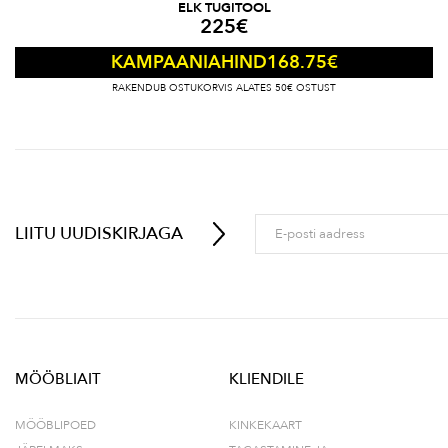
ELK TUGITOOL
225
€
168.75
€
KAMPAANIAHIND
RAKENDUB OSTUKORVIS ALATES 50€ OSTUST
LIITU UUDISKIRJAGA
MÖÖBLIAIT
KLIENDILE
MÖÖBLIPOED
KINKEKAART