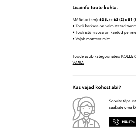
Lisainfo toote kohta:
Mõõdud (cm):
63 (L) x 63 (S) x 81 
• Tooli karkass on valmistatud tam
• Tooli istumisosa on kaetud pehm
• Vajab monteerimist
Toode asub kategooriates:
KOLLEK
VARIA
Kas vajad kohest abi?
Soovite täpsus
saaksite oma k
HELISTA: