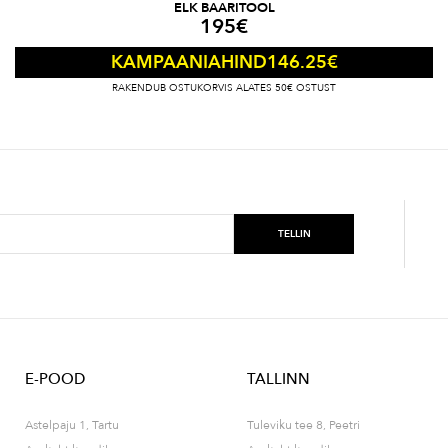
ELK BAARITOOL
195
€
146.25
€
KAMPAANIAHIND
RAKENDUB OSTUKORVIS ALATES 50€ OSTUST
E-POOD
TALLINN
Astelpaju 1, Tartu
Tuleviku tee 8, Peetri