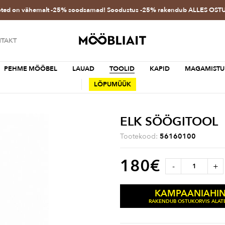
oted on vähemalt -25% soodsamad! Soodustus -25% rakendub ALLES OS
TAKT
PEHME MÖÖBEL
LAUAD
TOOLID
KAPID
MAGAMISTU
LÕPUMÜÜK
ELK SÖÖGITOOL
Tootekood:
56160100
180
€
-
+
KAMPAANIAHI
RAKENDUB OSTUKORVIS ALATE