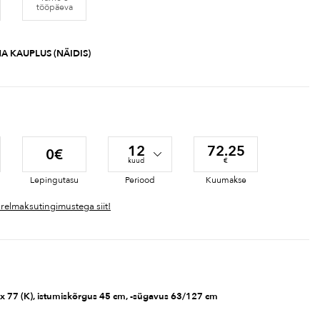
tööpäeva
A KAUPLUS (NÄIDIS)
12
72.25
0€
kuud
€
Lepingutasu
Periood
Kuumakse
ärelmaksutingimustega siit!
) x 77 (K), istumiskõrgus 45 cm, -sügavus 63/127 cm