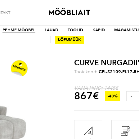
TAKT
PEHME MÖÖBEL
LAUAD
TOOLID
KAPID
MAGAMISTU
LÕPUMÜÜK
CURVE NURGADI
Tootekood:
CFL-S2109-FL17-R
VANA HIND: 1445€
867
€
-
-40%