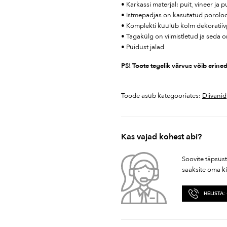
• Karkassi materjal: puit, vineer ja p
• Istmepadjas on kasutatud poroloo
• Komplekti kuulub kolm dekoratiiv
• Tagakülg on viimistletud ja seda 
• Puidust jalad
PS! Toote tegelik värvus võib erined
Toode asub kategooriates:
Diivanid
Kas vajad kohest abi?
Soovite täpsus
saaksite oma k
HELISTA: