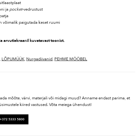
uitlaastplaat
ni ja
pocket
-vedrustust
patja
on võimalik paigutada keset ruumi
a arvutiekraanil kuvatavast toonist.
,
LÕPUMÜÜK
,
Nurgadiivanid
,
PEHME MÖÖBEL
tada mõõte, värvi, materjali või midagi muud? Anname endast parima, et
üsimustele kiired vastused. Võta meiega ühendust!
 +372 5333 5800