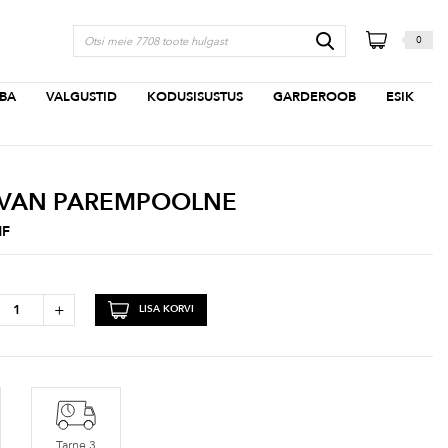
0
BA
VALGUSTID
KODUSISUSTUS
GARDEROOB
ESIK
IVAN PAREMPOOLNE
HF
+
LISA KORVI
Tarne 3