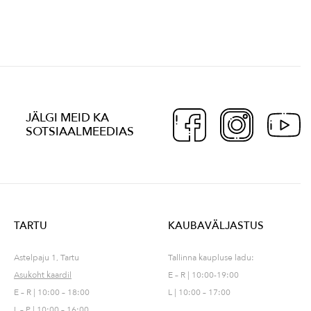
JÄLGI MEID KA
SOTSIAALMEEDIAS
TARTU
KAUBAVÄLJASTUS
Astelpaju 1, Tartu
Tallinna kaupluse ladu:
Asukoht kaardil
E – R | 10:00-19:00
E – R | 10:00 – 18:00
L | 10:00 – 17:00
L – P | 10:00 – 16:00