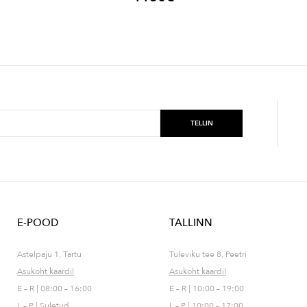
E-POOD
TALLINN
Astelpaju 1, Tartu
Tuleviku tee 8, Peetri
Asukoht kaardil
Asukoht kaardil
E – R | 08:00 – 16:00
E – R | 10:00 – 19:00
L – P | Suletud
L – P | 10:00 – 17:00