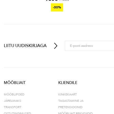
-30%
LIITU UUDISKIRJAGA
MÖÖBLIAIT
KLIENDILE
MÖÖBLIPOED
KINKEKAART
JÄRELMAKS
TAGASTAMINE JA
TRANSPORT
PRETENSIOONID
OSTUTINGIMUSED
MÖÖBLIAIT REKVISIIDID