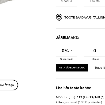
Mõõdud
Lisainfo
TOOTE SAADAVUS:
TALLINN
JÄRELMAKS:
0%
0
Sissemaks
Intress
Tutvu j
OSTA JÄRELMAKSUGA
ovi fotoga
Lisainfo toote kohta:
Mõõdud (cm):
317 (L) x 99/163 (S
• Kangas: šenill (100% polüester)