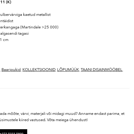
111 (K)
ulbervärviga kaetud metallist
ntäidist
sterkangaga (Martindale >25 000)
 algasendi tagasi
11 cm
,
Baaripukid
,
KOLLEKTSIOONID
,
LÕPUMÜÜK
,
TAANI DISAINMÖÖBEL
,
tada mõõte, värvi, materjali või midagi muud? Anname endast parima, et
üsimustele kiired vastused. Võta meiega ühendust!
 +372 5333 5800