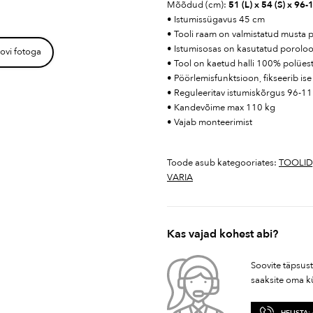
Mõõdud (cm):
51 (L) x 54 (S) x 96-
• Istumissügavus 45 cm
• Tooli raam on valmistatud musta p
• Istumisosas on kasutatud poroloo
ovi fotoga
• Tool on kaetud halli 100% polüe
• Pöörlemisfunktsioon, fikseerib ise
• Reguleeritav istumiskõrgus 96-1
• Kandevõime max 110 kg
• Vajab monteerimist
Toode asub kategooriates:
TOOLID
VARIA
Kas vajad kohest abi?
Soovite täpsus
saaksite oma k
HELISTA: