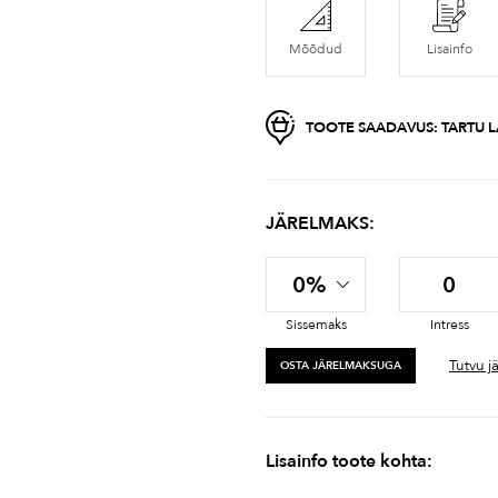
Mõõdud
Lisainfo
TOOTE SAADAVUS:
TARTU L
JÄRELMAKS:
0%
0
Sissemaks
Intress
Tutvu j
OSTA JÄRELMAKSUGA
Lisainfo toote kohta: