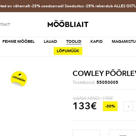
oted on vähemalt -25% soodsamad! Soodustus -25% rakendub ALLES OS
TAKT
PEHME MÖÖBEL
LAUAD
TOOLID
KAPID
MAGAMISTU
LÕPUMÜÜK
COWLEY PÖÖRLE
Tootekood:
55050005
VANA HIND: 190€
133
€
-
-30%