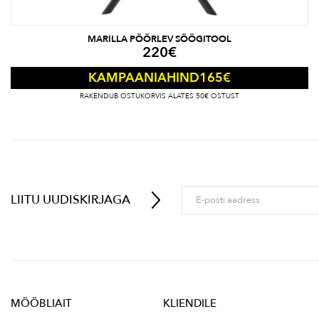
MARILLA PÖÖRLEV SÖÖGITOOL
220
€
165
€
KAMPAANIAHIND
RAKENDUB OSTUKORVIS ALATES 50€ OSTUST
LIITU UUDISKIRJAGA
MÖÖBLIAIT
KLIENDILE