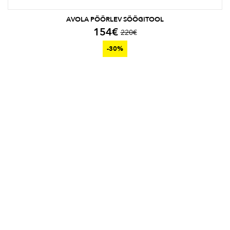
AVOLA PÖÖRLEV SÖÖGITOOL
154
€
220
€
-30%