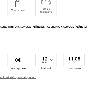
Tarne 3
Toode laos
tööpäeva
ADU, TARTU KAUPLUS (NÄIDIS), TALLINNA KAUPLUS (NÄIDIS)
12
11.08
0€
kuud
€
Lepingutasu
Periood
Kuumakse
ärelmaksutingimustega siit!