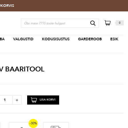
TUKORVIS
0
BA
VALGUSTID
KODUSISUSTUS
GARDEROOB
ESIK
V BAARITOOL
+
LISA KORVI
-30%