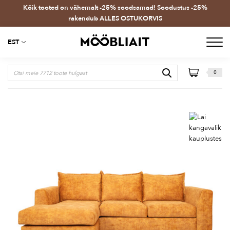
Kõik tooted on vähemalt -25% soodsamad! Soodustus -25%
rakendub ALLES OSTUKORVIS
EST
0