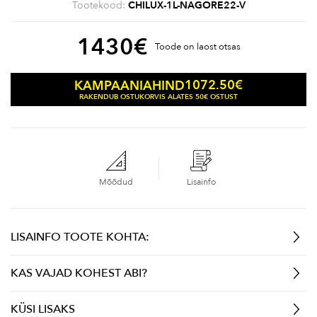
Tootekood:
CHILUX-1L-NAGORE22-V
1430
€
Toode on laost otsas
1072.50
€
KAMPAANIAHIND
RAKENDUB OSTUKORVIS ALATES 50€ OSTUST
Mõõdud
Lisainfo
LISAINFO TOOTE KOHTA:
KAS VAJAD KOHEST ABI?
KÜSI LISAKS