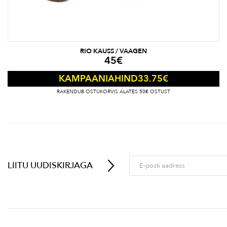
RIO KAUSS / VAAGEN
45
€
33.75
€
KAMPAANIAHIND
RAKENDUB OSTUKORVIS ALATES 50€ OSTUST
LIITU UUDISKIRJAGA