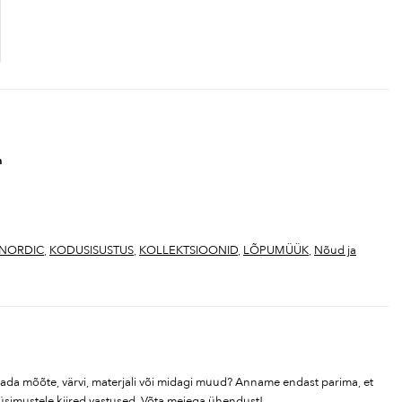
m
NORDIC
,
KODUSISUSTUS
,
KOLLEKTSIOONID
,
LÕPUMÜÜK
,
Nõud ja
tada mõõte, värvi, materjali või midagi muud? Anname endast parima, et
üsimustele kiired vastused. Võta meiega ühendust!