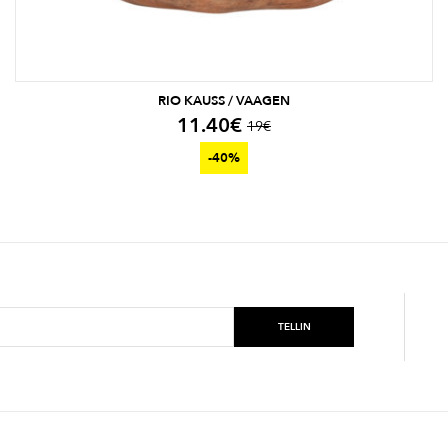
RIO KAUSS / VAAGEN
11.40
€
19
€
-40%