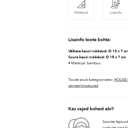
Mõõdud
Lisainfo
Lisainfo toote kohta:
Väikese kausi mõõdud: Ø 13 x 7 c
Suure kausi mõõdud: Ø 15 x 7 cm
• Materjal: bambus
Toode asub kategooriates:
HOUSE 
serveerimisalused
Kas vajad kohest abi?
Soovite täpsus
saaksite oma k