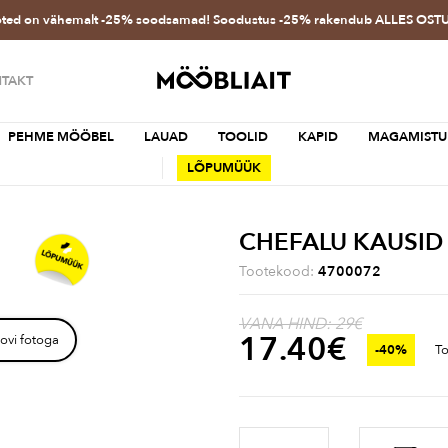
oted on vähemalt -25% soodsamad! Soodustus -25% rakendub ALLES OS
TAKT
PEHME MÖÖBEL
LAUAD
TOOLID
KAPID
MAGAMISTU
LÕPUMÜÜK
CHEFALU KAUSID
Tootekood:
4700072
VANA HIND: 29€
17.40
€
ovi fotoga
-40%
To