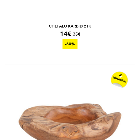
CHEFALU KARBID 2TK
14
€
35
€
-60%