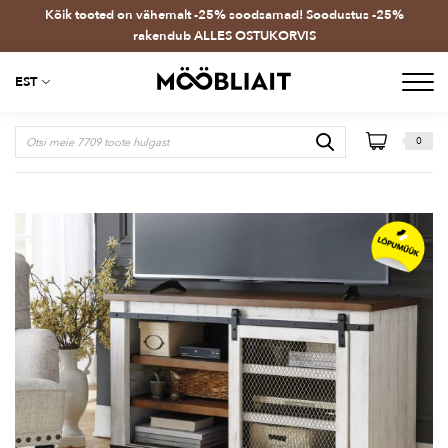
Kõik tooted on vähemalt -25% soodsamad! Soodustus -25%
rakendub ALLES OSTUKORVIS
EST
0