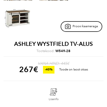
Proovi kaameraga
ASHLEY WYSTFIELD TV-ALUS
Tootekood:
W549-28
VANA HIND: 445€
267
€
-40%
Toode on laost otsas
Lisainfo