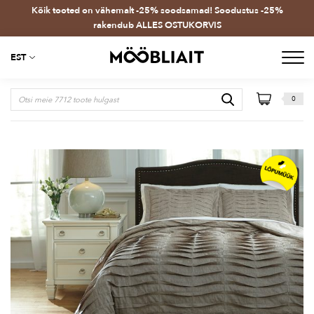
Kõik tooted on vähemalt -25% soodsamad! Soodustus -25%
rakendub ALLES OSTUKORVIS
EST
0