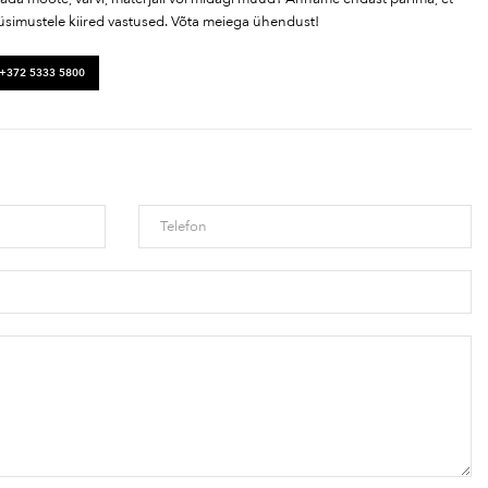
üsimustele kiired vastused. Võta meiega ühendust!
 +372 5333 5800