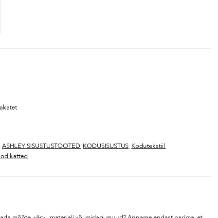
akatet
,
ASHLEY SISUSTUSTOOTED
,
KODUSISUSTUS
,
Kodutekstiil
,
odikatted
tada mõõte, värvi, materjali või midagi muud? Anname endast parima, et