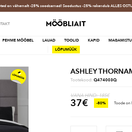
oted on vähemalt -25% soodsamad! Soodustus -25% rakendub ALLES OS
TAKT
PEHME MÖÖBEL
LAUAD
TOOLID
KAPID
MAGAMISTU
LÕPUMÜÜK
ASHLEY THORNAM
Tootekood:
Q474003Q
VANA HIND: 185€
37
€
-80%
Toode on l