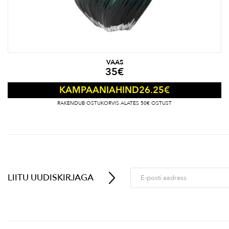
VAAS
35
€
26.25
€
KAMPAANIAHIND
RAKENDUB OSTUKORVIS ALATES 50€ OSTUST
LIITU UUDISKIRJAGA