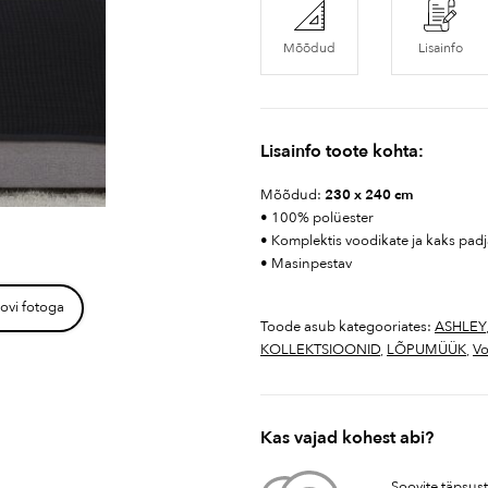
Mõõdud
Lisainfo
Lisainfo toote kohta:
Mõõdud:
230 x 240 cm
• 100% polüester
• Komplektis voodikate ja kaks padj
• Masinpestav
ovi fotoga
Toode asub kategooriates:
ASHLEY
KOLLEKTSIOONID
,
LÕPUMÜÜK
,
Vo
Kas vajad kohest abi?
Soovite täpsus