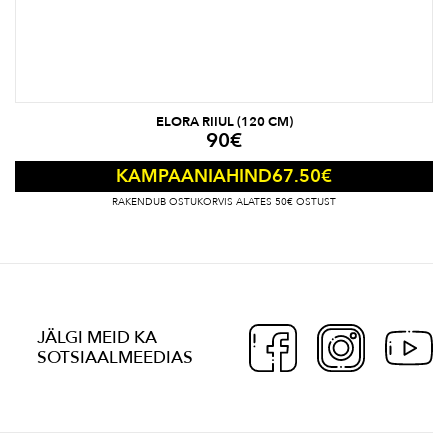
ELORA RIIUL (120 CM)
90
€
67.50
€
KAMPAANIAHIND
RAKENDUB OSTUKORVIS ALATES 50€ OSTUST
JÄLGI MEID KA
SOTSIAALMEEDIAS