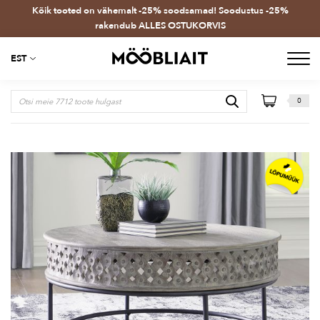
Kõik tooted on vähemalt -25% soodsamad! Soodustus -25%
rakendub ALLES OSTUKORVIS
EST
0