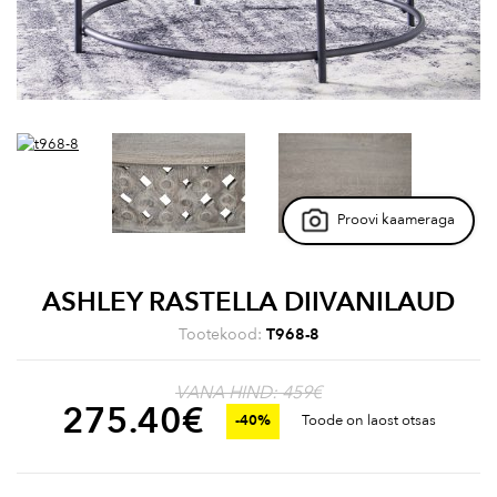
Proovi kaameraga
ASHLEY RASTELLA DIIVANILAUD
Tootekood:
T968-8
VANA HIND: 459€
275.40
€
-40%
Toode on laost otsas