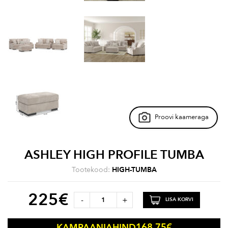
Proovi kaameraga
ASHLEY HIGH PROFILE TUMBA
Tootekood:
HIGH-TUMBA
225
€
-
+
LISA KORVI
168.75
€
KAMPAANIAHIND