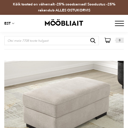
Kõik tooted on vähemalt -25% soodsamad! Soodustus -25%
rakendub ALLES OSTUKORVIS
EST
0