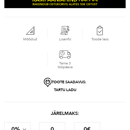
RAKENDUB OSTUKORVIS ALATES 50€ OSTUST
Mõõdud
Lisainfo
Toode laos
Tarne 3
tööpäeva
TOOTE SAADAVUS:
TARTU LADU
JÄRELMAKS:
0%
0
0€