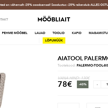
oted on vähemalt -25% soodsamad! Soodustus -25% rakendub ALLES OS
TAKT
PEHME MÖÖBEL
LAUAD
TOOLID
KAPID
MAGAMISTU
LÕPUMÜÜK
AIATOOL PALER
Tootekood:
PALERMO-TOOL-8
VANA HIND: 130€
78
€
-
-40%