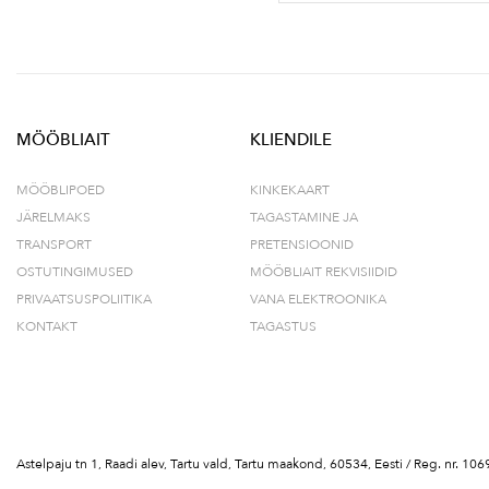
MÖÖBLIAIT
KLIENDILE
MÖÖBLIPOED
KINKEKAART
JÄRELMAKS
TAGASTAMINE JA
TRANSPORT
PRETENSIOONID
OSTUTINGIMUSED
MÖÖBLIAIT REKVISIIDID
PRIVAATSUSPOLIITIKA
VANA ELEKTROONIKA
KONTAKT
TAGASTUS
Astelpaju tn 1, Raadi alev, Tartu vald, Tartu maakond, 60534, Eesti / Reg. nr.