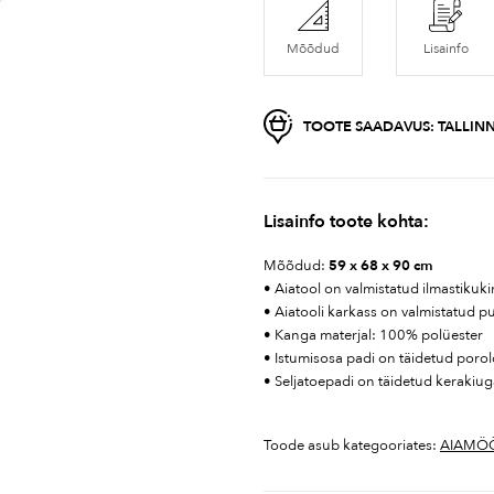
Mõõdud
Lisainfo
TOOTE SAADAVUS:
TALLINN
Lisainfo toote kohta:
Mõõdud:
59 x 68 x 90 cm
• Aiatool on valmistatud ilmastikuki
• Aiatooli karkass on valmistatud p
• Kanga materjal: 100% polüester
• Istumisosa padi on täidetud poro
• Seljatoepadi on täidetud kerakiu
Toode asub kategooriates:
AIAMÖ