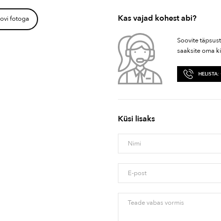
Kas vajad kohest abi?
ovi fotoga
Soovite täpsus
saaksite oma k
HELISTA:
Küsi lisaks