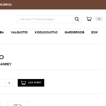
TUKORVIS
0
BA
VALGUSTID
KODUSISUSTUS
GARDEROOB
ESIK
MO
04GREY
+
LISA KORVI