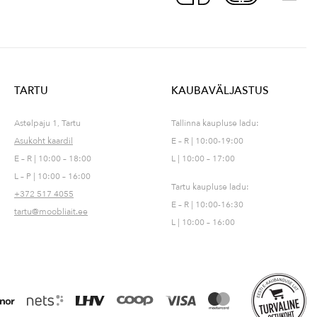
TARTU
KAUBAVÄLJASTUS
Astelpaju 1, Tartu
Tallinna kaupluse ladu:
Asukoht kaardil
E – R | 10:00-19:00
E – R | 10:00 – 18:00
L | 10:00 – 17:00
L – P | 10:00 – 16:00
Tartu kaupluse ladu:
+372 517 4055
E – R | 10:00-16:30
tartu@moobliait.ee
L | 10:00 – 16:00