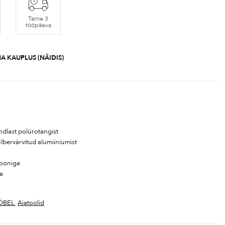
Tarne 3
tööpäeva
A KAUPLUS (NÄIDIS)
ndlast polürotangist
ulbervärvitud alumiiniumist
looniga
ga
ÖBEL
,
Aiatoolid