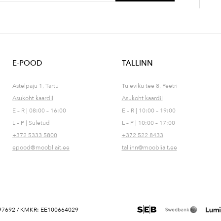
E-POOD
TALLINN
Astelpaju 1, Tartu
Tuleviku tee 8, Peetri
Asukoht kaardil
Asukoht kaardil
E – R | 08:00 – 16:00
E – R | 10:00 – 19:00
L – P | Suletud
L – P | 10:00 – 17:00
+372 5333 5800
+372 522 8433
epood@moobliait.ee
tallinn@moobliait.ee
 10697692 / KMKR: EE100664029