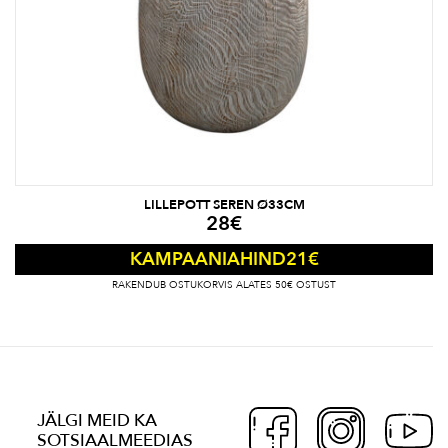
LILLEPOTT SEREN Ø33CM
28
€
21
€
KAMPAANIAHIND
RAKENDUB OSTUKORVIS ALATES 50€ OSTUST
JÄLGI MEID KA
SOTSIAALMEEDIAS