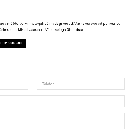
tada mõõte, värvi, materjali või midagi muud? Anname endast parima, et
üsimustele kiired vastused. Võta meiega ühendust!
 +372 5333 5800