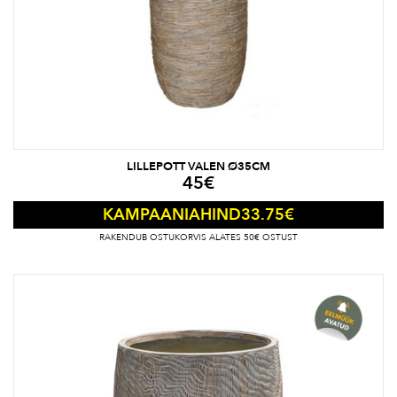
LILLEPOTT VALEN Ø35CM
45
€
33.75
€
KAMPAANIAHIND
RAKENDUB OSTUKORVIS ALATES 50€ OSTUST