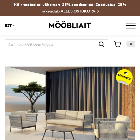
Kõik tooted on vähemalt -25% soodsamad! Soodustus -25%
rakendub ALLES OSTUKORVIS
EST
0