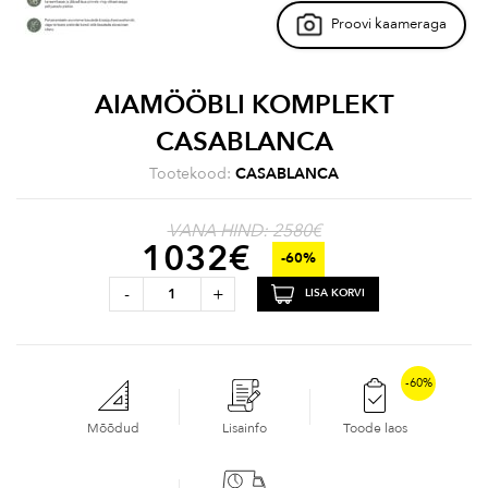
Proovi kaameraga
AIAMÖÖBLI KOMPLEKT
CASABLANCA
Tootekood:
CASABLANCA
VANA HIND: 2580€
1032
€
-60%
-
+
LISA KORVI
-60%
Mõõdud
Lisainfo
Toode laos